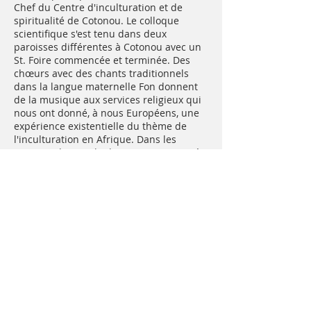
Chef du Centre d'inculturation et de
spiritualité de Cotonou. Le colloque
scientifique s'est tenu dans deux
paroisses différentes à Cotonou avec un
St. Foire commencée et terminée. Des
chœurs avec des chants traditionnels
dans la langue maternelle Fon donnent
de la musique aux services religieux qui
nous ont donné, à nous Européens, une
expérience existentielle du thème de
l'inculturation en Afrique. Dans les
sermons, le peuple de Dieu a pris part à
notre échange d'idées, qui avait conduit
au centre de la foi, à Jésus de Nazareth,
le Fils de Dieu. Dans son homélie
d'ouverture du colloque, Mgr Adoukonou
a exhorté : « Nous devons sortir de nos
particularismes pour nous ouvrir à
l'ascension vers le Dieu vivant et vrai ». A
la fin de la semaine intensive d'étude, un
jeune Africain qui étudie actuellement la
théologie à Rome a regretté : "C'est
dommage que cet événement n'ait pas
duré deux semaines, alors nous aurions