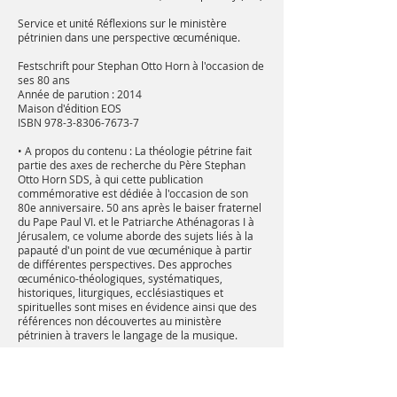
Service et unité Réflexions sur le ministère
pétrinien dans une perspective œcuménique.
Festschrift pour Stephan Otto Horn à l'occasion de
ses 80 ans
Année de parution : 2014
Maison d'édition EOS
ISBN
978-3-8306-7673-7
• A propos du contenu : La théologie pétrine fait
partie des axes de recherche du Père Stephan
Otto Horn SDS, à qui cette publication
commémorative est dédiée à l'occasion de son
80e anniversaire. 50 ans après le baiser fraternel
du Pape Paul VI. et le Patriarche Athénagoras I à
Jérusalem, ce volume aborde des sujets liés à la
papauté d'un point de vue œcuménique à partir
de différentes perspectives. Des approches
œcuménico-théologiques, systématiques,
historiques, liturgiques, ecclésiastiques et
spirituelles sont mises en évidence ainsi que des
références non découvertes au ministère
pétrinien à travers le langage de la musique.
• A l'anniversaire : Père Stephan Otto Horn SDS,
né le 7 septembre 1934 à Isny /Allgäu ; après
avoir obtenu son diplôme d'études secondaires,