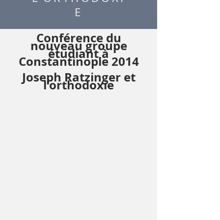
E
Conférence du
nouveau groupe
étudiant à
Constantinople 2014
Joseph Ratzinger et
l'orthodoxie